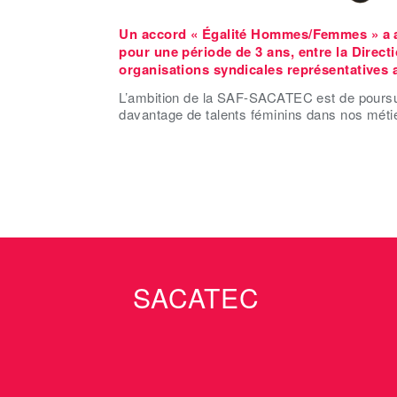
Un accord « Égalité Hommes/Femmes » a ain
pour une période de 3 ans, entre la Direc
organisations syndicales représentatives a
L’ambition de la SAF-SACATEC est de poursuivr
davantage de talents féminins dans nos métie
SACATEC