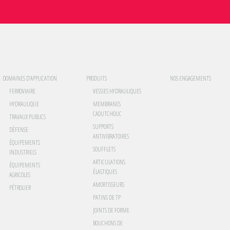
DOMAINES D’APPLICATION
PRODUITS
NOS ENGAGEMENTS
FERROVIAIRE
VESSIES HYDRAULIQUES
HYDRAULIQUE
MEMBRANES
CAOUTCHOUC
TRAVAUX PUBLICS
SUPPORTS
DÉFENSE
ANTIVIBRATOIRES
ÉQUIPEMENTS
SOUFFLETS
INDUSTRIELS
ARTICULATIONS
ÉQUIPEMENTS
ÉLASTIQUES
AGRICOLES
AMORTISSEURS
PÉTROLIER
PATINS DE TP
JOINTS DE FORME
BOUCHONS DE