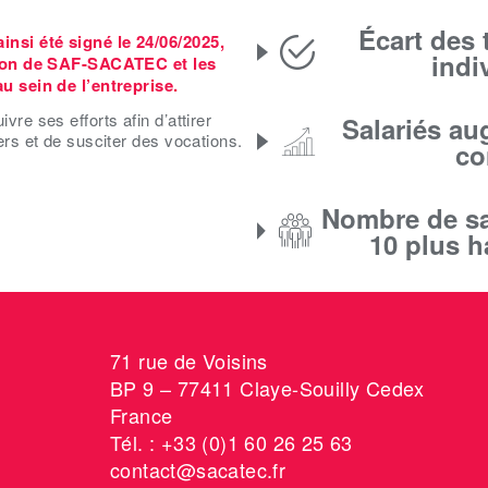
Écart des
si été signé le 24/06/2025,
indi
tion de SAF-SACATEC et les
u sein de l’entreprise.
e ses efforts afin d’attirer
Salariés au
rs et de susciter des vocations.
co
Nombre de sa
10 plus 
71 rue de Voisins
BP 9 – 77411 Claye-Souilly Cedex
France
Tél. : +33 (0)1 60 26 25 63
contact@sacatec.fr