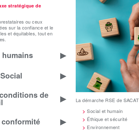
axe stratégique de
prestataires ou ceux
ées sur la confiance et le
es et équitables, tout en
es.
s humains
Social
 conditions de
l
La démarche RSE de SACATEC 
Social et humain
Éthique et sécurité
 conformité
Environnement