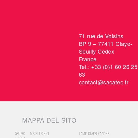
71 rue de Voisins
BP 9 – 77411 Claye-
Souilly Cedex
France
Tel.: +33 (0)1 60 26 25
63
contact@sacatec.fr
MAPPA DEL SITO
GRUPPO
MEZZI TECNICI
CAMPI DI APPLICAZIONE