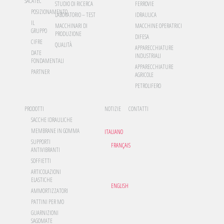
SACATEC
STUDIO DI RICERCA
FERROVIE
POSIZIONAMENTO
LABORATORIO – TEST
IDRAULICA
IL
MACCHINARI DI
MACCHINE OPERATRICI
GRUPPO
PRODUZIONE
DIFESA
CIFRE
QUALITÀ
APPARECCHIATURE
DATE
INDUSTRIALI
FONDAMENTALI
APPARECCHIATURE
PARTNER
AGRICOLE
PETROLIFERO
PRODOTTI
NOTIZIE
CONTATTI
SACCHE IDRAULICHE
MEMBRANE IN GOMMA
ITALIANO
SUPPORTI
FRANÇAIS
ANTIVIBRANTI
SOFFIETTI
ARTICOLAZIONI
ELASTICHE
ENGLISH
AMMORTIZZATORI
PATTINI PER MO
GUARNIZIONI
SAGOMATE